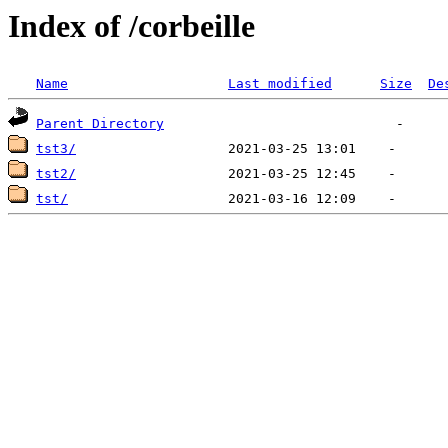
Index of /corbeille
Name
Last modified
Size
De
Parent Directory
tst3/
tst2/
tst/