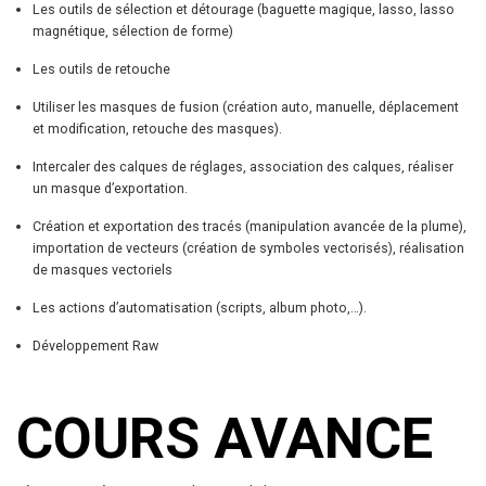
un masque d’exportation.
Création et exportation des tracés (manipulation avancée de la plume),
importation de vecteurs (création de symboles vectorisés), réalisation
de masques vectoriels
Les actions d’automatisation (scripts, album photo,…).
Développement Raw
COURS AVANCE
Niveaux requis :
Avoir suivi le cours de base ou avoir un niveau
équivalent.
2 jours de formation.
Indépendamment des nouvelles pratiques abordées durant ce deuxième
niveau sur Photoshop, le cours avancé consiste avant tout en la mise en
pratique des fonctions, outils et techniques abordés en cours de base :
Différents exercices de mise en condition sur des cas pratiques seront
proposés afin de vérifier et consolider les acquis du cours précédent.