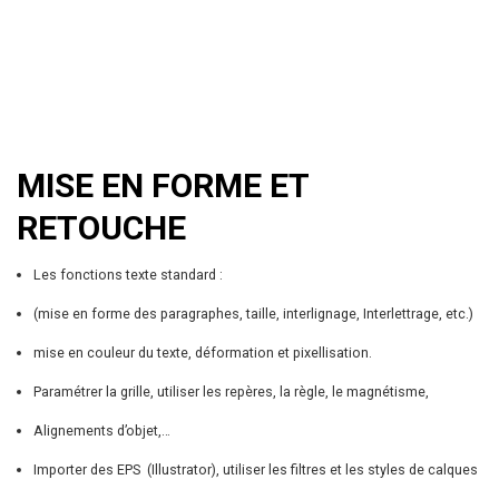
MISE EN FORME ET
RETOUCHE
Les fonctions texte standard :
(mise en forme des paragraphes, taille, interlignage, Interlettrage, etc.)
mise en couleur du texte, déformation et pixellisation.
Paramétrer la grille, utiliser les repères, la règle, le magnétisme,
Alignements d’objet,…
Importer des EPS (Illustrator), utiliser les filtres et les styles de calques
Les outils de sélection et détourage (baguette magique, lasso, lasso
magnétique, sélection de forme)
Les outils de retouche
Utiliser les masques de fusion (création auto, manuelle, déplacement
et modification, retouche des masques).
Intercaler des calques de réglages, association des calques, réaliser