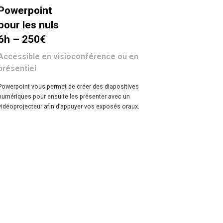
Powerpoint
pour les nuls
6h – 250€
Accessible en visioconférence ou en
présentiel
Powerpoint vous permet de créer des diapositives
numériques pour ensuite les présenter avec un
vidéoprojecteur afin d’appuyer vos exposés oraux.