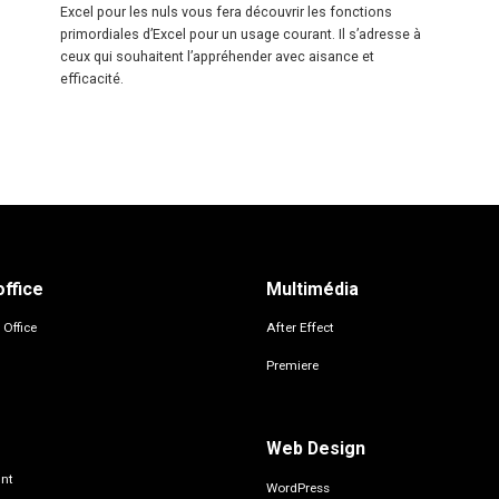
Excel pour les nuls vous fera découvrir les fonctions
primordiales d’Excel pour un usage courant. Il s’adresse à
ceux qui souhaitent l’appréhender avec aisance et
efficacité.
office
Multimédia
 Office
After Effect
Premiere
Web Design
nt
WordPress