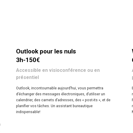
Outlook pour les nuls
3h-150€
Accessible en visioconférence ou en
présentiel
Outlook, incontournable aujourd’hui, vous permettra
d’échanger des messages électroniques, d’utiliser un
calendrier, des carnets d’adresses, des « post-its », et de
planifier vos tâches. Un assistant bureautique
indispensable!
s
à