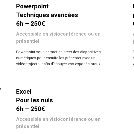
Powerpoint
Techniques avancées
6h – 250€
Accessible en visioconférence ou en
présentiel
Powerpoint vous permet de créer des diapositives
numériques pour ensuite les présenter avec un
vidéoprojecteur afin d’appuyer vos exposés oraux.
e
Excel
Pour les nuls
6h – 250€
Accessible en visioconférence ou en
présentiel