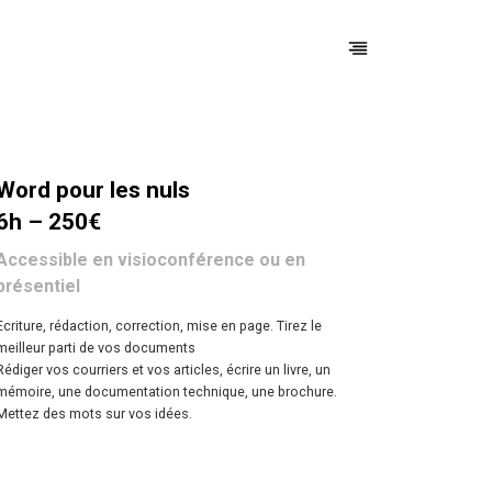
Word pour les nuls
6h – 250€
Accessible en visioconférence ou en
présentiel
Ecriture, rédaction, correction, mise en page. Tirez le
meilleur parti de vos documents
Rédiger vos courriers et vos articles, écrire un livre, un
mémoire, une documentation technique, une brochure.
Mettez des mots sur vos idées.