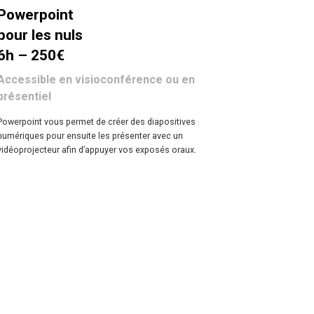
Powerpoint
pour les nuls
6h – 250€
Accessible en visioconférence ou en
présentiel
Powerpoint vous permet de créer des diapositives
numériques pour ensuite les présenter avec un
vidéoprojecteur afin d’appuyer vos exposés oraux.