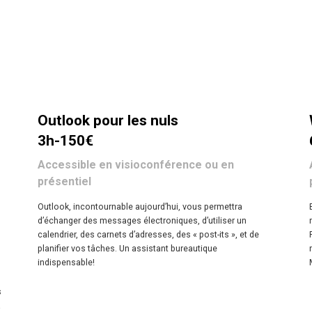
Outlook pour les nuls
3h-150€
Accessible en visioconférence ou en
présentiel
Outlook, incontournable aujourd’hui, vous permettra
d’échanger des messages électroniques, d’utiliser un
calendrier, des carnets d’adresses, des « post-its », et de
planifier vos tâches. Un assistant bureautique
indispensable!
s
à