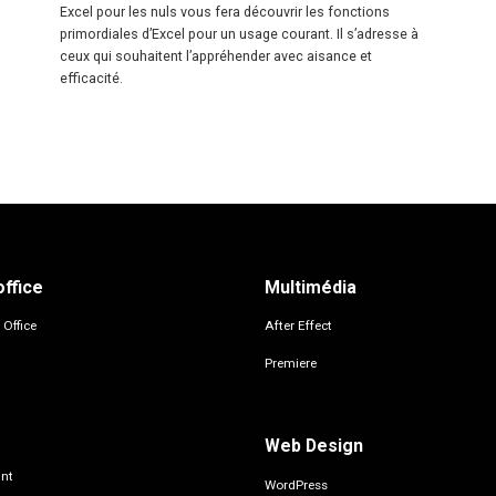
Excel pour les nuls vous fera découvrir les fonctions
primordiales d’Excel pour un usage courant. Il s’adresse à
ceux qui souhaitent l’appréhender avec aisance et
efficacité.
office
Multimédia
 Office
After Effect
Premiere
Web Design
nt
WordPress