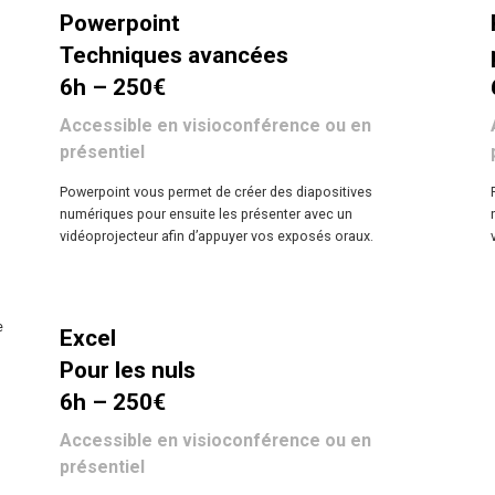
Powerpoint
Techniques avancées
6h – 250€
Accessible en visioconférence ou en
présentiel
Powerpoint vous permet de créer des diapositives
numériques pour ensuite les présenter avec un
vidéoprojecteur afin d’appuyer vos exposés oraux.
e
Excel
Pour les nuls
6h – 250€
Accessible en visioconférence ou en
présentiel