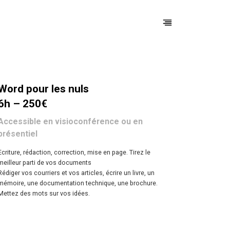
Word pour les nuls
6h – 250€
Accessible en visioconférence ou en
présentiel
Ecriture, rédaction, correction, mise en page. Tirez le
meilleur parti de vos documents
Rédiger vos courriers et vos articles, écrire un livre, un
mémoire, une documentation technique, une brochure.
Mettez des mots sur vos idées.